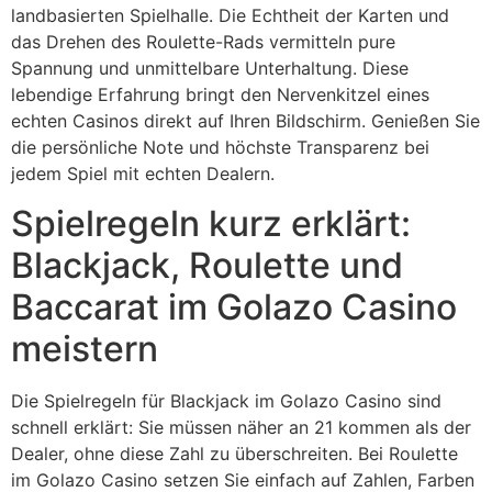
landbasierten Spielhalle. Die Echtheit der Karten und
das Drehen des Roulette-Rads vermitteln pure
Spannung und unmittelbare Unterhaltung. Diese
lebendige Erfahrung bringt den Nervenkitzel eines
echten Casinos direkt auf Ihren Bildschirm. Genießen Sie
die persönliche Note und höchste Transparenz bei
jedem Spiel mit echten Dealern.
Spielregeln kurz erklärt:
Blackjack, Roulette und
Baccarat im Golazo Casino
meistern
Die Spielregeln für Blackjack im Golazo Casino sind
schnell erklärt: Sie müssen näher an 21 kommen als der
Dealer, ohne diese Zahl zu überschreiten. Bei Roulette
im Golazo Casino setzen Sie einfach auf Zahlen, Farben