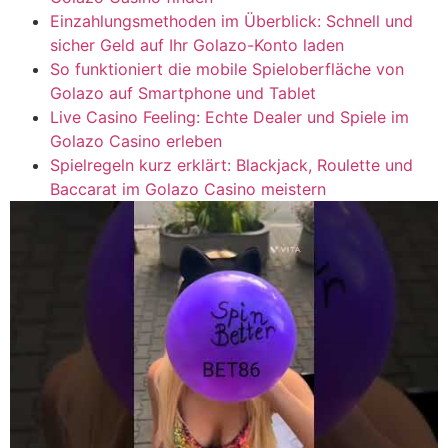
Einzahlungsmethoden im Überblick: Schnell und
sicher Geld auf Ihr Golazo-Konto laden
So funktioniert die mobile Spieloberfläche von
Golazo auf Smartphone und Tablet
Live Casino Feeling: Echte Dealer und Spiele im
Golazo Casino erleben
Spielregeln kurz erklärt: Blackjack, Roulette und
Baccarat im Golazo Casino meistern