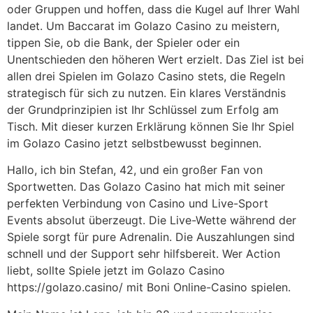
oder Gruppen und hoffen, dass die Kugel auf Ihrer Wahl
landet. Um Baccarat im Golazo Casino zu meistern,
tippen Sie, ob die Bank, der Spieler oder ein
Unentschieden den höheren Wert erzielt. Das Ziel ist bei
allen drei Spielen im Golazo Casino stets, die Regeln
strategisch für sich zu nutzen. Ein klares Verständnis
der Grundprinzipien ist Ihr Schlüssel zum Erfolg am
Tisch. Mit dieser kurzen Erklärung können Sie Ihr Spiel
im Golazo Casino jetzt selbstbewusst beginnen.
Hallo, ich bin Stefan, 42, und ein großer Fan von
Sportwetten. Das Golazo Casino hat mich mit seiner
perfekten Verbindung von Casino und Live-Sport
Events absolut überzeugt. Die Live-Wette während der
Spiele sorgt für pure Adrenalin. Die Auszahlungen sind
schnell und der Support sehr hilfsbereit. Wer Action
liebt, sollte Spiele jetzt im Golazo Casino
https://golazo.casino/ mit Boni Online-Casino spielen.