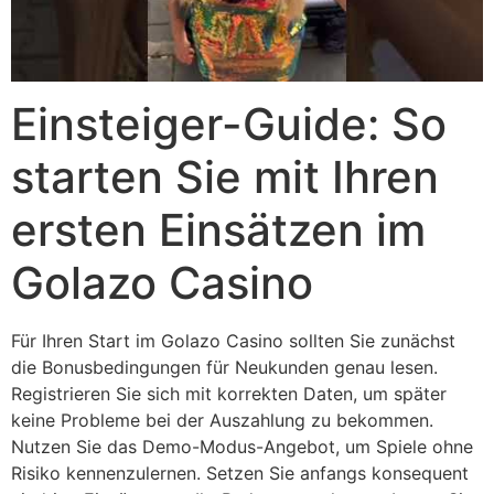
Einsteiger-Guide: So
starten Sie mit Ihren
ersten Einsätzen im
Golazo Casino
Für Ihren Start im Golazo Casino sollten Sie zunächst
die Bonusbedingungen für Neukunden genau lesen.
Registrieren Sie sich mit korrekten Daten, um später
keine Probleme bei der Auszahlung zu bekommen.
Nutzen Sie das Demo-Modus-Angebot, um Spiele ohne
Risiko kennenzulernen. Setzen Sie anfangs konsequent