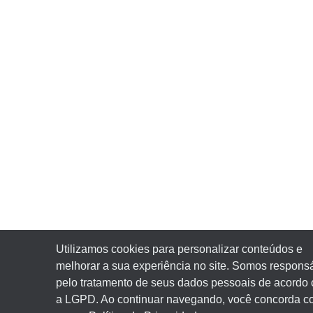
Utilizamos cookies para personalizar conteúdos e
melhorar a sua experiência no site. Somos respons
pelo tratamento de seus dados pessoais de acordo
a LGPD. Ao continuar navegando, você concorda c