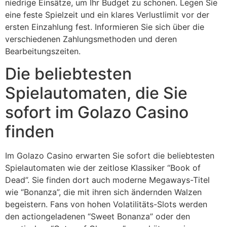
niedrige Einsätze, um Ihr Budget zu schonen. Legen Sie
eine feste Spielzeit und ein klares Verlustlimit vor der
ersten Einzahlung fest. Informieren Sie sich über die
verschiedenen Zahlungsmethoden und deren
Bearbeitungszeiten.
Die beliebtesten
Spielautomaten, die Sie
sofort im Golazo Casino
finden
Im Golazo Casino erwarten Sie sofort die beliebtesten
Spielautomaten wie der zeitlose Klassiker “Book of
Dead”. Sie finden dort auch moderne Megaways-Titel
wie “Bonanza”, die mit ihren sich ändernden Walzen
begeistern. Fans von hohen Volatilitäts-Slots werden
den actiongeladenen “Sweet Bonanza” oder den