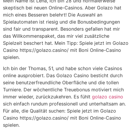
Mein Name ist Lena, ich bin 28 und normalerweise
skeptisch bei neuen Online-Casinos. Aber Golazo hat
mich eines Besseren belehrt! Die Auswahl an
Spielautomaten ist riesig und die Bonusbedingungen
sind fair und transparent. Besonders gefallen hat mir
das Willkommenspaket, das mir viel zusätzliche
Spielzeit beschert hat. Mein Tipp: Spiele jetzt im Golazo
Casino https://golazo.casino/ mit Boni Online-Casino
spielen.
Ich bin der Thomas, 51, und habe schon viele Casinos
online ausprobiert. Das Golazo Casino besticht durch
seine benutzerfreundliche Oberfläche und die tollen
Turniere. Der wöchentliche Treuebonus motiviert mich
immer wieder, zurückzukehren. Es fühlt
golazo casino
sich einfach rundum professionell und unterhaltsam an.
Für alle, die Qualität suchen: Spiele jetzt im Golazo
Casino https://golazo.casino/ mit Boni Online-Casino
spielen.