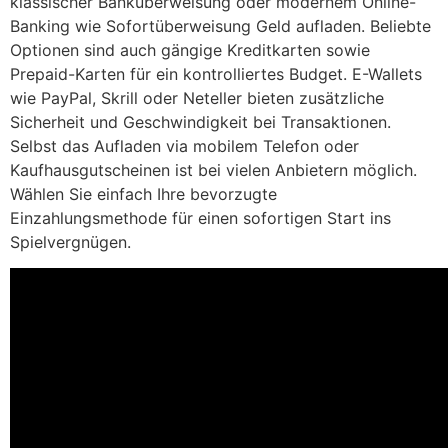
klassischer Banküberweisung oder modernem Online-
Banking wie Sofortüberweisung Geld aufladen. Beliebte
Optionen sind auch gängige Kreditkarten sowie
Prepaid-Karten für ein kontrolliertes Budget. E-Wallets
wie PayPal, Skrill oder Neteller bieten zusätzliche
Sicherheit und Geschwindigkeit bei Transaktionen.
Selbst das Aufladen via mobilem Telefon oder
Kaufhausgutscheinen ist bei vielen Anbietern möglich.
Wählen Sie einfach Ihre bevorzugte
Einzahlungsmethode für einen sofortigen Start ins
Spielvergnügen.