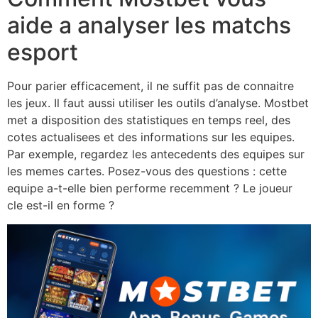
aide a analyser les matchs
esport
Pour parier efficacement, il ne suffit pas de connaitre
les jeux. Il faut aussi utiliser les outils d’analyse. Mostbet
met a disposition des statistiques en temps reel, des
cotes actualisees et des informations sur les equipes.
Par exemple, regardez les antecedents des equipes sur
les memes cartes. Posez-vous des questions : cette
equipe a-t-elle bien performe recemment ? Le joueur
cle est-il en forme ?