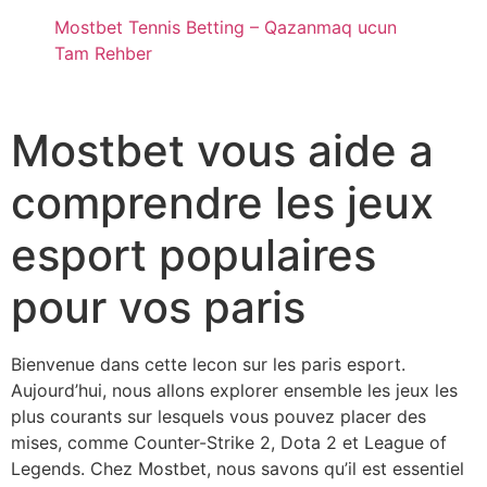
Mostbet Tennis Betting – Qazanmaq ucun
Tam Rehber
Mostbet vous aide a
comprendre les jeux
esport populaires
pour vos paris
Bienvenue dans cette lecon sur les paris esport.
Aujourd’hui, nous allons explorer ensemble les jeux les
plus courants sur lesquels vous pouvez placer des
mises, comme Counter-Strike 2, Dota 2 et League of
Legends. Chez Mostbet, nous savons qu’il est essentiel