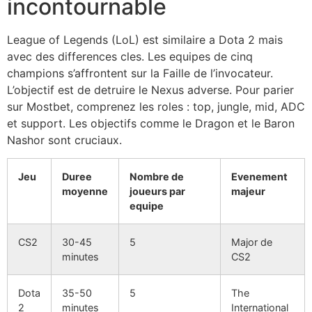
incontournable
League of Legends (LoL) est similaire a Dota 2 mais
avec des differences cles. Les equipes de cinq
champions s’affrontent sur la Faille de l’invocateur.
L’objectif est de detruire le Nexus adverse. Pour parier
sur Mostbet, comprenez les roles : top, jungle, mid, ADC
et support. Les objectifs comme le Dragon et le Baron
Nashor sont cruciaux.
Jeu
Duree
Nombre de
Evenement
moyenne
joueurs par
majeur
equipe
CS2
30-45
5
Major de
minutes
CS2
Dota
35-50
5
The
2
minutes
International