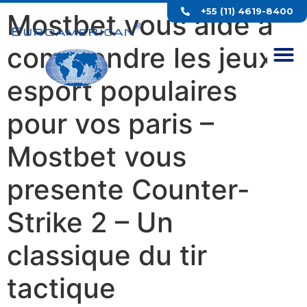
+55 (11) 4619-8400
Mostbet vous aide a
comprendre les jeux
esport populaires
pour vos paris –
Mostbet vous
presente Counter-
Strike 2 – Un
classique du tir
tactique