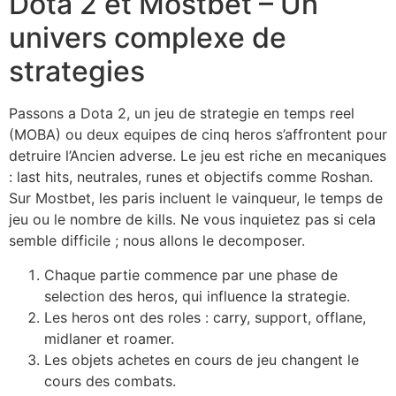
Dota 2 et Mostbet – Un
univers complexe de
strategies
Passons a Dota 2, un jeu de strategie en temps reel
(MOBA) ou deux equipes de cinq heros s’affrontent pour
detruire l’Ancien adverse. Le jeu est riche en mecaniques
: last hits, neutrales, runes et objectifs comme Roshan.
Sur Mostbet, les paris incluent le vainqueur, le temps de
jeu ou le nombre de kills. Ne vous inquietez pas si cela
semble difficile ; nous allons le decomposer.
Chaque partie commence par une phase de
selection des heros, qui influence la strategie.
Les heros ont des roles : carry, support, offlane,
midlaner et roamer.
Les objets achetes en cours de jeu changent le
cours des combats.