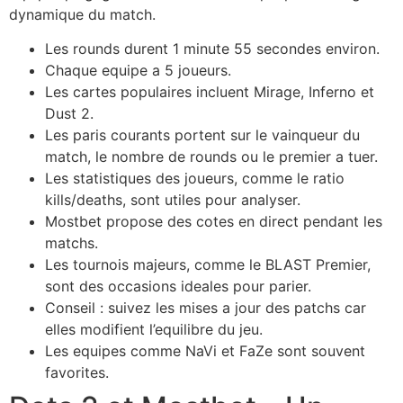
dynamique du match.
Les rounds durent 1 minute 55 secondes environ.
Chaque equipe a 5 joueurs.
Les cartes populaires incluent Mirage, Inferno et
Dust 2.
Les paris courants portent sur le vainqueur du
match, le nombre de rounds ou le premier a tuer.
Les statistiques des joueurs, comme le ratio
kills/deaths, sont utiles pour analyser.
Mostbet propose des cotes en direct pendant les
matchs.
Les tournois majeurs, comme le BLAST Premier,
sont des occasions ideales pour parier.
Conseil : suivez les mises a jour des patchs car
elles modifient l’equilibre du jeu.
Les equipes comme NaVi et FaZe sont souvent
favorites.