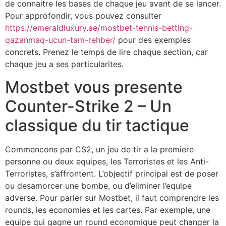
de connaitre les bases de chaque jeu avant de se lancer.
Pour approfondir, vous pouvez consulter
https://emeraldluxury.ae/mostbet-tennis-betting-
qazanmaq-ucun-tam-rehber/
pour des exemples
concrets. Prenez le temps de lire chaque section, car
chaque jeu a ses particularites.
Mostbet vous presente
Counter-Strike 2 – Un
classique du tir tactique
Commencons par CS2, un jeu de tir a la premiere
personne ou deux equipes, les Terroristes et les Anti-
Terroristes, s’affrontent. L’objectif principal est de poser
ou desamorcer une bombe, ou d’eliminer l’equipe
adverse. Pour parier sur Mostbet, il faut comprendre les
rounds, les economies et les cartes. Par exemple, une
equipe qui gagne un round economique peut changer la