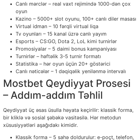
Canlı mərclər – real vaxt rejimində 1000-dən çox
oyun
Kazino – 5000+ slot oyunu, 100+ canlı diler masası
Virtual idman – 10 fərqli virtual liqa
Tv oyunları – 15 kanal üzrə canlı yayım
Esports – CS:GO, Dota 2, LoL kimi turnirlər
Promosiyalar – 5 daimi bonus kampaniyası
Turnirlər – həftəlik 3-5 turnir formatı
Statistika – hər oyun üçün 20+ göstərici
Canlı nəticələr – 1 dəqiqəlik yenilənmə intervalı
Mostbet Qeydiyyat Prosesi
– Addım-addım Təhlil
Qeydiyyat üç əsas üsulla həyata keçirilir: klassik forma,
bir kliklə və sosial şəbəkə vasitəsilə. Hər metodun
xüsusiyyətləri aşağıdakı kimidir.
Klassik forma – 5 sahə doldurulur: e-poçt, telefon,