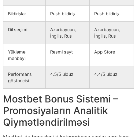
Bildirişlər
Push bildiriş
Push bildiriş
Dil seçimi
Azərbaycan,
Azərbaycan,
İngilis, Rus
İngilis, Rus
Yükləmə
Rəsmi sayt
App Store
mənbəyi
Performans
4.5/5 ulduz
4.4/5 ulduz
göstəricisi
Mostbet Bonus Sistemi –
Promosiyaların Analitik
Qiymətləndirilməsi
Mostbet-də bonuslar iki kateqoriyaya ayrılır: qarşılama