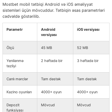
Mostbet mobil tətbiqi Android və iOS əməliyyat
sistemləri üçün mövcuddur. Tətbiqin əsas parametrləri
cədvəldə göstərilib.
Parametr
Android
iOS versiyası
versiyası
Ölçü
45 MB
52 MB
Yenilənmə
2 həftədə bir
3 həftədə bir
tezliyi
Canlı mərclər
Tam dəstək
Tam dəstək
Kazino oyunları
4000+ oyun
4000+ oyun
Depozit
Mövcud
Mövcud
funksiyası