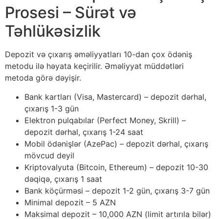
Prosesi – Sürət və
Təhlükəsizlik
Depozit və çıxarış əməliyyatları 10-dan çox ödəniş
metodu ilə həyata keçirilir. Əməliyyat müddətləri
metoda görə dəyişir.
Bank kartları (Visa, Mastercard) – depozit dərhal,
çıxarış 1-3 gün
Elektron pulqabılar (Perfect Money, Skrill) –
depozit dərhal, çıxarış 1-24 saat
Mobil ödənişlər (AzePac) – depozit dərhal, çıxarış
mövcud deyil
Kriptovalyuta (Bitcoin, Ethereum) – depozit 10-30
dəqiqə, çıxarış 1 saat
Bank köçürməsi – depozit 1-2 gün, çıxarış 3-7 gün
Minimal depozit – 5 AZN
Maksimal depozit – 10,000 AZN (limit artırıla bilər)