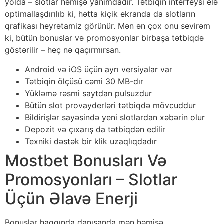
yolda – slotlar həmişə yanımdadır. Tətbiqin interfeysi elə
optimallaşdırılıb ki, hətta kiçik ekranda da slotların
qrafikası heyrətamiz görünür. Mən ən çox onu sevirəm
ki, bütün bonuslar və promosyonlar birbaşa tətbiqdə
göstərilir – heç nə qaçırmırsan.
Android və iOS üçün ayrı versiyalar var
Tətbiqin ölçüsü cəmi 30 MB-dır
Yükləmə rəsmi saytdan pulsuzdur
Bütün slot provayderləri tətbiqdə mövcuddur
Bildirişlər sayəsində yeni slotlardan xəbərin olur
Depozit və çıxarış da tətbiqdən edilir
Texniki dəstək bir klik uzaqlıqdadır
Mostbet Bonusları Və
Promosyonları – Slotlar
Üçün Əlavə Enerji
Bonuslar haqqında danışanda mən həmişə