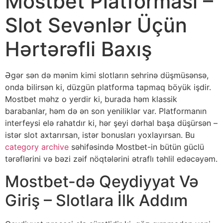
Mostbet Platforması –
Slot Sevənlər Üçün
Hərtərəfli Baxış
Əgər sən də mənim kimi slotların sehrinə düşmüsənsə,
onda bilirsən ki, düzgün platforma tapmaq böyük işdir.
Mostbet məhz o yerdir ki, burada həm klassik
barabanlar, həm də ən son yeniliklər var. Platformanın
interfeysi elə rahatdır ki, hər şeyi dərhal başa düşürsən –
istər slot axtarırsan, istər bonusları yoxlayırsan. Bu
category archive
səhifəsində Mostbet-in bütün güclü
tərəflərini və bəzi zəif nöqtələrini ətraflı təhlil edəcəyəm.
Mostbet-də Qeydiyyat Və
Giriş – Slotlara İlk Addım