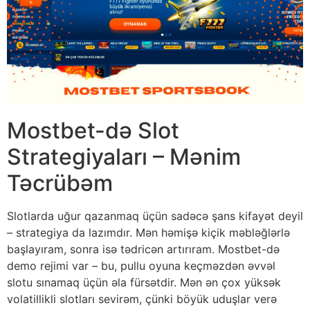
Mostbet-də Slot
Strategiyaları – Mənim
Təcrübəm
Slotlarda uğur qazanmaq üçün sadəcə şans kifayət deyil
– strategiya da lazımdır. Mən həmişə kiçik məbləğlərlə
başlayıram, sonra isə tədricən artırıram. Mostbet-də
demo rejimi var – bu, pullu oyuna keçməzdən əvvəl
slotu sınamaq üçün əla fürsətdir. Mən ən çox yüksək
volatillikli slotları sevirəm, çünki böyük uduşlar verə