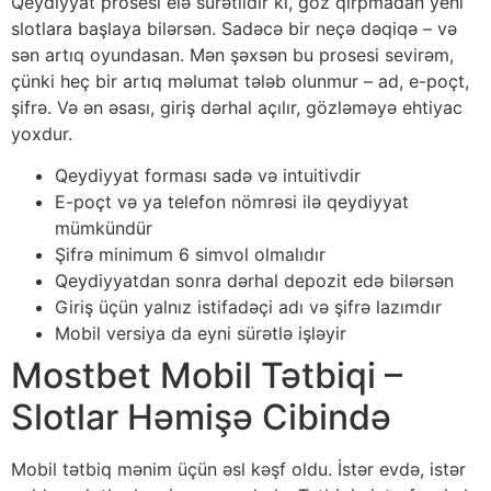
Qeydiyyat prosesi elə sürətlidir ki, göz qırpmadan yeni
slotlara başlaya bilərsən. Sadəcə bir neçə dəqiqə – və
sən artıq oyundasan. Mən şəxsən bu prosesi sevirəm,
çünki heç bir artıq məlumat tələb olunmur – ad, e-poçt,
şifrə. Və ən əsası, giriş dərhal açılır, gözləməyə ehtiyac
yoxdur.
Qeydiyyat forması sadə və intuitivdir
E-poçt və ya telefon nömrəsi ilə qeydiyyat
mümkündür
Şifrə minimum 6 simvol olmalıdır
Qeydiyyatdan sonra dərhal depozit edə bilərsən
Giriş üçün yalnız istifadəçi adı və şifrə lazımdır
Mobil versiya da eyni sürətlə işləyir
Mostbet Mobil Tətbiqi –
Slotlar Həmişə Cibində
Mobil tətbiq mənim üçün əsl kəşf oldu. İstər evdə, istər