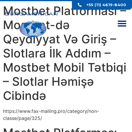
+55 (11) 4619-8400
Mostbet Platforması –
Mostbet-də
Qeydiyyat Və Giriş –
Slotlara İlk Addım –
Mostbet Mobil Tətbiqi
– Slotlar Həmişə
Cibində
https://www.fax-mailing.pro/category/non-
classe/page/325/