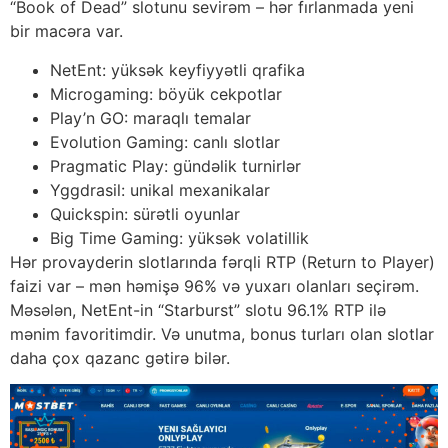
“Book of Dead” slotunu sevirəm – hər fırlanmada yeni
bir macəra var.
NetEnt: yüksək keyfiyyətli qrafika
Microgaming: böyük cekpotlar
Play’n GO: maraqlı temalar
Evolution Gaming: canlı slotlar
Pragmatic Play: gündəlik turnirlər
Yggdrasil: unikal mexanikalar
Quickspin: sürətli oyunlar
Big Time Gaming: yüksək volatillik
Hər provayderin slotlarında fərqli RTP (Return to Player)
faizi var – mən həmişə 96% və yuxarı olanları seçirəm.
Məsələn, NetEnt-in “Starburst” slotu 96.1% RTP ilə
mənim favoritimdir. Və unutma, bonus turları olan slotlar
daha çox qazanc gətirə bilər.